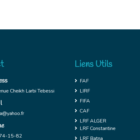
t
Liens Utils
ess
FAF
nue Cheikh Larbi Tebessi
LIRF
FIFA
l
CAF
a@yahoo.fr
LRF ALGER
ne
LRF Constantine
74-15-82
LRF Batna