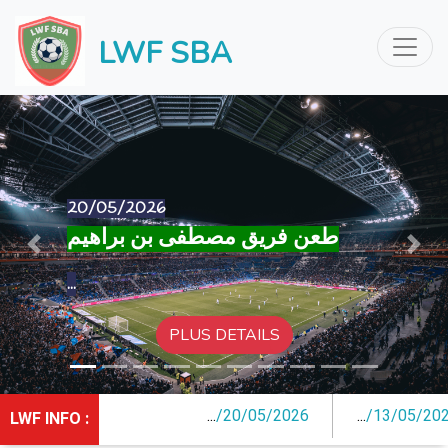
LWF SBA
13/05/2026
Previous
Next
...
/
20/05/2026
...
/
13/05/2026
LWF INFO :