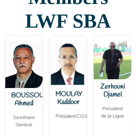
LWF SBA
Zerhouni
MOULAY
Djamel
BOUSSOUAR
Kaddour
Ahmed
Président
de la Ligue
Président.C.O.S
Secrétaire
Général