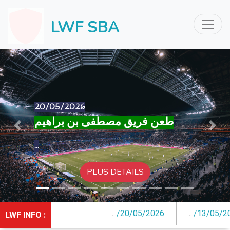
LWF SBA
13/05/2026
Previous
Next
...
/
20/05/2026
...
/
13/05/2026
LWF INFO :