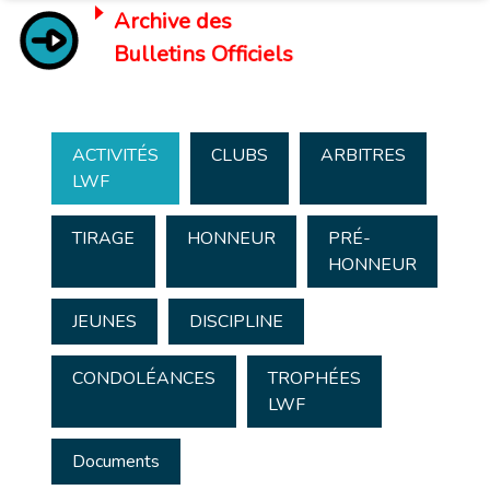
Archive des
Bulletins Officiels
ACTIVITÉS
CLUBS
ARBITRES
LWF
TIRAGE
HONNEUR
PRÉ-
HONNEUR
JEUNES
DISCIPLINE
CONDOLÉANCES
TROPHÉES
LWF
Documents