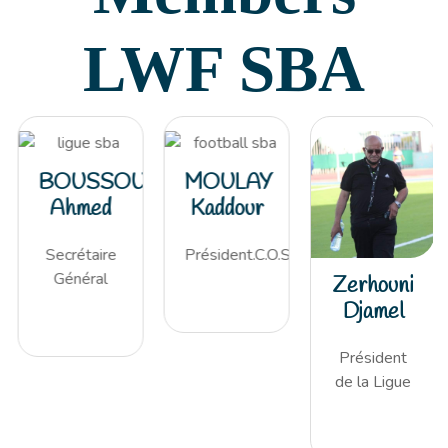
LWF SBA
BOUSSOUAR
MOULAY
Ahmed
Kaddour
Secrétaire
Président.C.O.S
Général
Zerhouni
Djamel
Président
de la Ligue