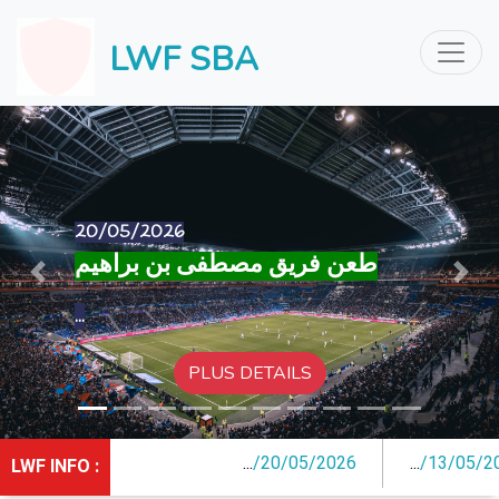
LWF SBA
13/05/2026
Previous
Next
...
/
20/05/2026
...
/
13/05/2026
LWF INFO :