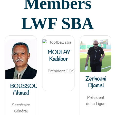
Members
LWF SBA
MOULAY
Kaddour
Président.C.O.S
Zerhouni
Djamel
BOUSSOUAR
Ahmed
Président
de la Ligue
Secrétaire
Général