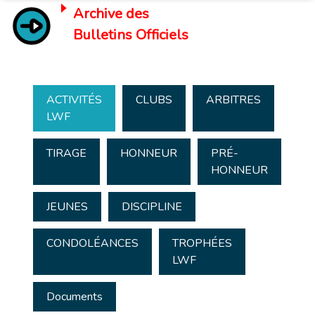
Archive des
Bulletins Officiels
ACTIVITÉS
CLUBS
ARBITRES
LWF
TIRAGE
HONNEUR
PRÉ-
HONNEUR
JEUNES
DISCIPLINE
CONDOLÉANCES
TROPHÉES
LWF
Documents